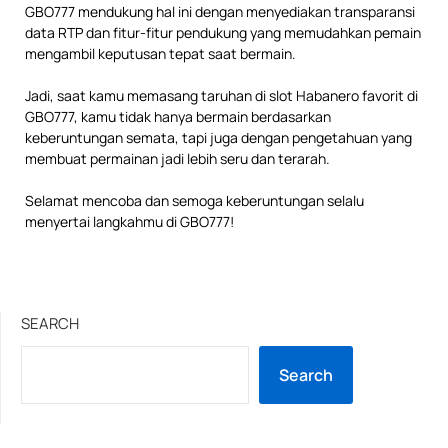
GBO777 mendukung hal ini dengan menyediakan transparansi
data RTP dan fitur-fitur pendukung yang memudahkan pemain
mengambil keputusan tepat saat bermain.
Jadi, saat kamu memasang taruhan di slot Habanero favorit di
GBO777, kamu tidak hanya bermain berdasarkan
keberuntungan semata, tapi juga dengan pengetahuan yang
membuat permainan jadi lebih seru dan terarah.
Selamat mencoba dan semoga keberuntungan selalu
menyertai langkahmu di GBO777!
SEARCH
Search