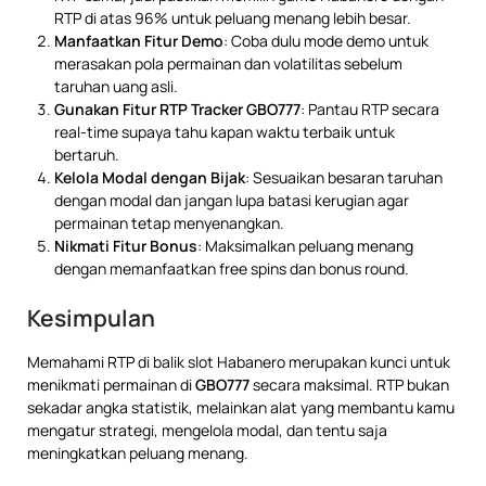
RTP di atas 96% untuk peluang menang lebih besar.
Manfaatkan Fitur Demo
: Coba dulu mode demo untuk
merasakan pola permainan dan volatilitas sebelum
taruhan uang asli.
Gunakan Fitur RTP Tracker GBO777
: Pantau RTP secara
real-time supaya tahu kapan waktu terbaik untuk
bertaruh.
Kelola Modal dengan Bijak
: Sesuaikan besaran taruhan
dengan modal dan jangan lupa batasi kerugian agar
permainan tetap menyenangkan.
Nikmati Fitur Bonus
: Maksimalkan peluang menang
dengan memanfaatkan free spins dan bonus round.
Kesimpulan
Memahami RTP di balik slot Habanero merupakan kunci untuk
menikmati permainan di
GBO777
secara maksimal. RTP bukan
sekadar angka statistik, melainkan alat yang membantu kamu
mengatur strategi, mengelola modal, dan tentu saja
meningkatkan peluang menang.