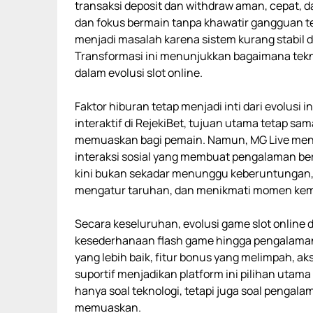
transaksi deposit dan withdraw aman, cepat, 
dan fokus bermain tanpa khawatir gangguan te
menjadi masalah karena sistem kurang stabil 
Transformasi ini menunjukkan bagaimana tekn
dalam evolusi slot online.
Faktor hiburan tetap menjadi inti dari evolusi 
interaktif di RejekiBet, tujuan utama tetap s
memuaskan bagi pemain. Namun, MG Live menam
interaksi sosial yang membuat pengalaman ber
kini bukan sekadar menunggu keberuntungan, 
mengatur taruhan, dan menikmati momen ke
Secara keseluruhan, evolusi game slot online 
kesederhanaan flash game hingga pengalaman m
yang lebih baik, fitur bonus yang melimpah, ak
suportif menjadikan platform ini pilihan utama 
hanya soal teknologi, tetapi juga soal pengala
memuaskan.