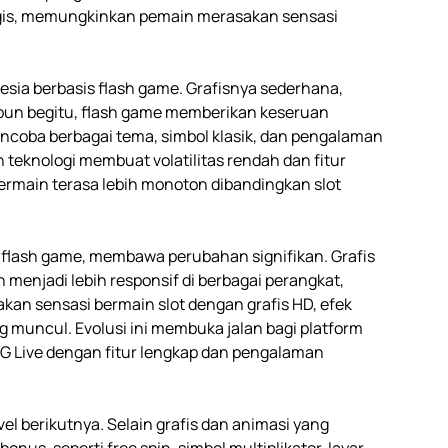
egis, memungkinkan pemain merasakan sensasi
esia berbasis flash game. Grafisnya sederhana,
kipun begitu, flash game memberikan keseruan
encoba berbagai tema, simbol klasik, dan pengalaman
teknologi membuat volatilitas rendah dan fitur
rmain terasa lebih monoton dibandingkan slot
 flash game, membawa perubahan signifikan. Grafis
n menjadi lebih responsif di berbagai perangkat,
kan sensasi bermain slot dengan grafis HD, efek
ing muncul. Evolusi ini membuka jalan bagi platform
G Live dengan fitur lengkap dan pengalaman
vel berikutnya. Selain grafis dan animasi yang