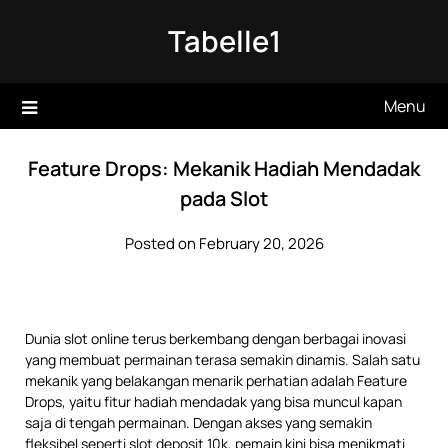
Skip
Tabelle1
to
content
Menu
Feature Drops: Mekanik Hadiah Mendadak
pada Slot
Posted on February 20, 2026
Dunia slot online terus berkembang dengan berbagai inovasi
yang membuat permainan terasa semakin dinamis. Salah satu
mekanik yang belakangan menarik perhatian adalah Feature
Drops, yaitu fitur hadiah mendadak yang bisa muncul kapan
saja di tengah permainan. Dengan akses yang semakin
fleksibel seperti
slot deposit 10k
, pemain kini bisa menikmati