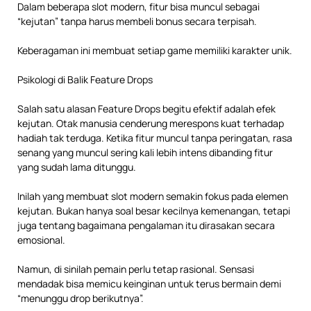
Dalam beberapa slot modern, fitur bisa muncul sebagai
“kejutan” tanpa harus membeli bonus secara terpisah.
Keberagaman ini membuat setiap game memiliki karakter unik.
Psikologi di Balik Feature Drops
Salah satu alasan Feature Drops begitu efektif adalah efek
kejutan. Otak manusia cenderung merespons kuat terhadap
hadiah tak terduga. Ketika fitur muncul tanpa peringatan, rasa
senang yang muncul sering kali lebih intens dibanding fitur
yang sudah lama ditunggu.
Inilah yang membuat slot modern semakin fokus pada elemen
kejutan. Bukan hanya soal besar kecilnya kemenangan, tetapi
juga tentang bagaimana pengalaman itu dirasakan secara
emosional.
Namun, di sinilah pemain perlu tetap rasional. Sensasi
mendadak bisa memicu keinginan untuk terus bermain demi
“menunggu drop berikutnya”.