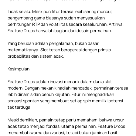
Tidak selalu. Meskipun fitur terasa lebih sering muncul,
pengembang game biasanya sudah menyesuaikan
perhitungan RTP dan volatilitas secara keseluruhan. Artinya,
Feature Drops hanyalah bagian dari desain permainan.
Yang berubah adalah pengalaman, bukan dasar
matematikanya. Slot tetap beroperasi dengan prinsip
probabilitas dan sistem acak.
Kesimpulan
Feature Drops adalah inovasi menarik dalam dunia slot
modern. Dengan mekanik hadiah mendadak, permainan terasa
lebih dinamis dan penuh kejutan. Fitur ini menghadirkan
sensasi spontan yang membuat setiap spin memiliki potensi
tak terduga.
Meski demikian, pemain tetap perlu memahami bahwa unsur
acak tetap menjadi fondasi utama permainan. Feature Drops
menambah warna dan variasi, tetapi bukan jaminan hasil