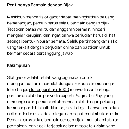
Pentingnya Bermain dengan Bijak
Meskipun mencari slot gacor dapat meningkatkan peluang
kemenangan, pemain harus selalu bermain dengan bijak.
Tetapkan batas waktu dan anggaran bermain, hindari
mengejar kerugian, dan ingat bahwa perjudian harus dilihat
sebagai bentuk hiburan semata. Selalu pertimbangkan risiko
yang terkait dengan perjudian online dan pastikan untuk
bermain secara bertanggung jawab.
Kesimpulan
Slot gacor adalah istilah yang digunakan untuk
menggambarkan mesin slot dengan frekuensi kemenangan
lebih tinggi.
slot deposit qris 5000
menyediakan berbagai
permainan slot dari penyedia seperti Pragmatic Play, yang
memungkinkan pemain untuk mencari slot dengan peluang
kemenangan lebih baik. Namun, selalu ingat bahwa perjudian
online di Indonesia adalah ilegal dan dapat menimbulkan risiko.
Pemain harus selalu bermain dengan bijak, memahami aturan
permainan, dan tidak terjebak dalam mitos atau klaim yang