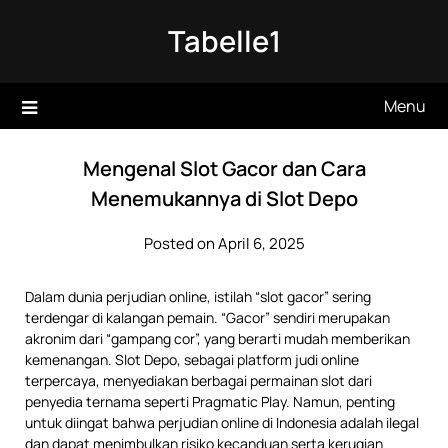
Skip
Tabelle1
to
content
Menu
Mengenal Slot Gacor dan Cara
Menemukannya di Slot Depo
Posted on April 6, 2025
Dalam dunia perjudian online, istilah “slot gacor” sering
terdengar di kalangan pemain. “Gacor” sendiri merupakan
akronim dari “gampang cor”, yang berarti mudah memberikan
kemenangan. Slot Depo, sebagai platform judi online
terpercaya, menyediakan berbagai permainan slot dari
penyedia ternama seperti Pragmatic Play. Namun, penting
untuk diingat bahwa perjudian online di Indonesia adalah ilegal
dan dapat menimbulkan risiko kecanduan serta kerugian