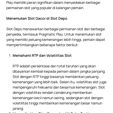
Play memiliki peran signifikan dalam menyediakan berbagai
permainan slot yang populer di kalangan pemain.
Menemukan Slot Gacor di Slot Depo
Slot Depo menawarkan berbagai permainan slot dari berbagai
penyedia, termasuk Pragmatic Play. Untuk menemukan slot
yang memiliki peluang kemenangan lebih tinggi, pemain dapat
mempertimbangkan beberapa faktor berikut:
Memahami RTP dan Volatilitas Slot
RTP adalah persentase dari total taruhan yang akan
dibayarkan kembali kepada pemain dalam jangka panjang.
Slot dengan RTP tinggi biasanya memberikan peluang
kemenangan yang lebih baik. Selain itu, volatilitas slot juga
mempengaruhi frekuensi dan besarnya kemenangan. Slot
dengan volatilitas rendah cenderung memberikan
kemenangan kecil namun sering, sedangkan slot dengan
volatilitas tinggi memberikan kemenangan besar namun
jarang.