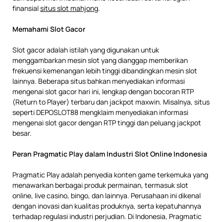
finansial
situs slot mahjong
.
Memahami Slot Gacor
Slot gacor adalah istilah yang digunakan untuk
menggambarkan mesin slot yang dianggap memberikan
frekuensi kemenangan lebih tinggi dibandingkan mesin slot
lainnya. Beberapa situs bahkan menyediakan informasi
mengenai slot gacor hari ini, lengkap dengan bocoran RTP
(Return to Player) terbaru dan jackpot maxwin. Misalnya, situs
seperti DEPOSLOT88 mengklaim menyediakan informasi
mengenai slot gacor dengan RTP tinggi dan peluang jackpot
besar.
Peran Pragmatic Play dalam Industri Slot Online Indonesia
Pragmatic Play adalah penyedia konten game terkemuka yang
menawarkan berbagai produk permainan, termasuk slot
online, live casino, bingo, dan lainnya. Perusahaan ini dikenal
dengan inovasi dan kualitas produknya, serta kepatuhannya
terhadap regulasi industri perjudian. Di Indonesia, Pragmatic