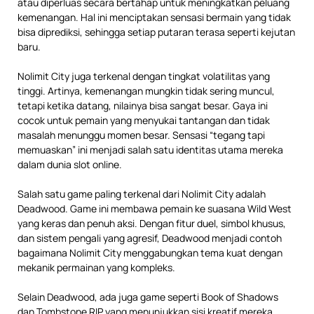
atau diperluas secara bertahap untuk meningkatkan peluang
kemenangan. Hal ini menciptakan sensasi bermain yang tidak
bisa diprediksi, sehingga setiap putaran terasa seperti kejutan
baru.
Nolimit City juga terkenal dengan tingkat volatilitas yang
tinggi. Artinya, kemenangan mungkin tidak sering muncul,
tetapi ketika datang, nilainya bisa sangat besar. Gaya ini
cocok untuk pemain yang menyukai tantangan dan tidak
masalah menunggu momen besar. Sensasi “tegang tapi
memuaskan” ini menjadi salah satu identitas utama mereka
dalam dunia slot online.
Salah satu game paling terkenal dari Nolimit City adalah
Deadwood. Game ini membawa pemain ke suasana Wild West
yang keras dan penuh aksi. Dengan fitur duel, simbol khusus,
dan sistem pengali yang agresif, Deadwood menjadi contoh
bagaimana Nolimit City menggabungkan tema kuat dengan
mekanik permainan yang kompleks.
Selain Deadwood, ada juga game seperti Book of Shadows
dan Tombstone RIP yang menunjukkan sisi kreatif mereka