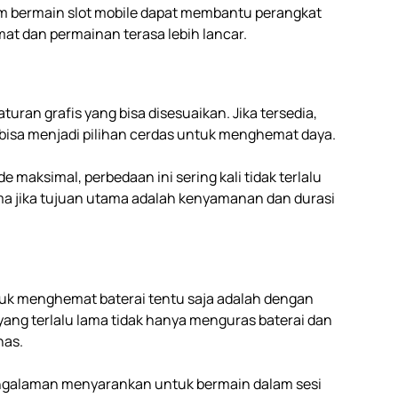
um bermain slot mobile dapat membantu perangkat
emat dan permainan terasa lebih lancar.
ran grafis yang bisa disesuaikan. Jika tersedia,
 bisa menjadi pilihan cerdas untuk menghemat daya.
maksimal, perbedaan ini sering kali tidak terlalu
ma jika tujuan utama adalah kenyamanan dan durasi
ntuk menghemat baterai tentu saja adalah dengan
ang terlalu lama tidak hanya menguras baterai dan
nas.
engalaman menyarankan untuk bermain dalam sesi