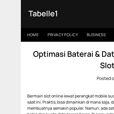
Skip
to
Tabelle1
content
HOME
PRIVACY POLICY
BUSINESS
Optimasi Baterai & Dat
Slo
Posted o
Bermain slot online lewat perangkat mobile sud
saat ini. Praktis, bisa dimainkan di mana saj
membuatnya semakin populer. Namun, ada satu 