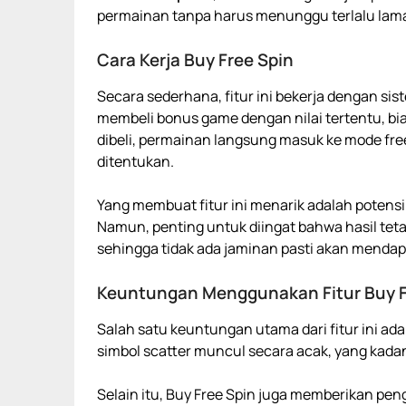
permainan tanpa harus menunggu terlalu lam
Cara Kerja Buy Free Spin
Secara sederhana, fitur ini bekerja dengan si
membeli bonus game dengan nilai tertentu, bias
dibeli, permainan langsung masuk ke mode fr
ditentukan.
Yang membuat fitur ini menarik adalah pote
Namun, penting untuk diingat bahwa hasil te
sehingga tidak ada jaminan pasti akan menda
Keuntungan Menggunakan Fitur Buy F
Salah satu keuntungan utama dari fitur ini ad
simbol scatter muncul secara acak, yang kada
Selain itu, Buy Free Spin juga memberikan pen