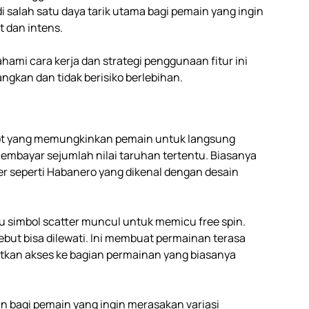
adi salah satu daya tarik utama bagi pemain yang ingin
 dan intens.
mi cara kerja dan strategi penggunaan fitur ini
gkan dan tidak berisiko berlebihan.
slot yang memungkinkan pemain untuk langsung
mbayar sejumlah nilai taruhan tertentu. Biasanya
er seperti
Habanero
yang dikenal dengan desain
 simbol scatter muncul untuk memicu free spin.
ebut bisa dilewati. Ini membuat permainan terasa
tkan akses ke bagian permainan yang biasanya
ihan bagi pemain yang ingin merasakan variasi