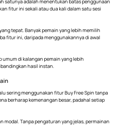
lah satunya adalah menentukan batas penggunaan
n fitur ini sekali atau dua kali dalam satu sesi
 yang tepat. Banyak pemain yang lebih memilih
a fitur ini, daripada menggunakannya di awal
up umum di kalangan pemain yang lebih
andingkan hasil instan.
ain
alu sering menggunakan fitur Buy Free Spin tanpa
ena berharap kemenangan besar, padahal setiap
san modal. Tanpa pengaturan yang jelas, permainan