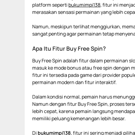
platform seperti
bukumimpi138
, fitur ini menj
merasakan sensasi permainan yang lebih cepat
Namun, meskipun terlihat menggiurkan, memaha
sangat penting agar permainan tetap menyenan
Apa Itu Fitur Buy Free Spin?
Buy Free Spin adalah fitur dalam permainan 
masuk ke mode bonus atau free spin dengan me
fitur ini tersedia pada game dari provider popul
permainan modern dan fitur interaktif.
Dalam kondisi normal, pemain harus menunggu
Namun dengan fitur Buy Free Spin, proses ters
lebih cepat, karena pemain langsung mendapa
memiliki peluang kemenangan lebih besar.
Di
bukumimpi138
, fitur ini sering menjadi pil