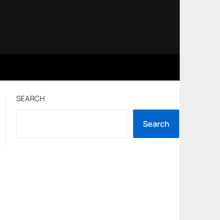
SEARCH
Search