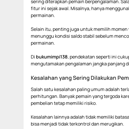
sering diterapkan pemain berpengalaman. Sa
fitur ini sejak awal. Misalnya, hanya menggunaka
permainan.
Selain itu, penting juga untuk memilih momen
menunggu kondisi saldo stabil sebelum mencob
permainan.
Di
bukumimpi138
, pendekatan seperti ini cuk
mengutamakan pengalaman jangka panjang dib
Kesalahan yang Sering Dilakukan Pem
Salah satu kesalahan paling umum adalah terl
perhitungan. Banyak pemain yang tergoda kar
pembelian tetap memiliki risiko.
Kesalahan lainnya adalah tidak memiliki bata
bisa menjadi tidak terkontrol dan merugikan.