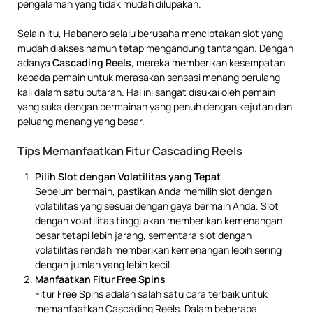
pengalaman yang tidak mudah dilupakan.
Selain itu, Habanero selalu berusaha menciptakan slot yang
mudah diakses namun tetap mengandung tantangan. Dengan
adanya
Cascading Reels
, mereka memberikan kesempatan
kepada pemain untuk merasakan sensasi menang berulang
kali dalam satu putaran. Hal ini sangat disukai oleh pemain
yang suka dengan permainan yang penuh dengan kejutan dan
peluang menang yang besar.
Tips Memanfaatkan Fitur Cascading Reels
Pilih Slot dengan Volatilitas yang Tepat
Sebelum bermain, pastikan Anda memilih slot dengan
volatilitas yang sesuai dengan gaya bermain Anda. Slot
dengan volatilitas tinggi akan memberikan kemenangan
besar tetapi lebih jarang, sementara slot dengan
volatilitas rendah memberikan kemenangan lebih sering
dengan jumlah yang lebih kecil.
Manfaatkan Fitur Free Spins
Fitur Free Spins adalah salah satu cara terbaik untuk
memanfaatkan Cascading Reels. Dalam beberapa