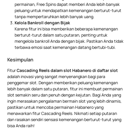
permainan, Free Spins dapat memberi Anda lebih banyak
peluang untuk mendapatkan kemenangan berturut-turut
tanpa mempertaruhkan lebih banyak uang.
Kelola Bankroll dengan Bijak
Karena fitur ini bisa memberikan beberapa kemenangan
berturut-turut dalam satu putaran, penting untuk
mengelola bankroll Anda dengan bijak. Pastikan Anda tidak
terbawa emosi saat kemenangan datang bertubi-tubi.
Kesimpulan
Fitur
Cascading Reels dalam slot Habanero di daftar slot
adalah inovasi yang sangat menyenangkan bagi para
penggemar slot. Dengan memberikan peluang kemenangan
lebih banyak dalam satu putaran, fitur ini membuat permainan
slot semakin seru dan penuh dengan kejutan. Bagi Anda yang
ingin merasakan pengalaman bermain slot yang lebih dinamis,
pastikan untuk mencoba permainan Habanero yang
menawarkan fitur Cascading Reels. Nikmati setiap putaran
dan rasakan sendiri sensasi kemenangan berturut-turut yang
bisa Anda raih!