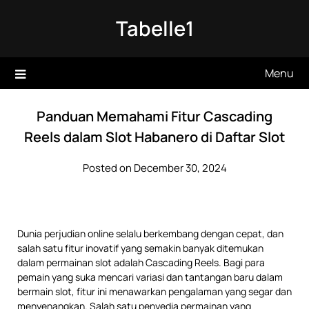
Skip
Tabelle1
to
content
Menu
Panduan Memahami Fitur Cascading
Reels dalam Slot Habanero di Daftar Slot
Posted on December 30, 2024
Dunia perjudian online selalu berkembang dengan cepat, dan
salah satu fitur inovatif yang semakin banyak ditemukan
dalam permainan slot adalah Cascading Reels. Bagi para
pemain yang suka mencari variasi dan tantangan baru dalam
bermain slot, fitur ini menawarkan pengalaman yang segar dan
menyenangkan. Salah satu penyedia permainan yang