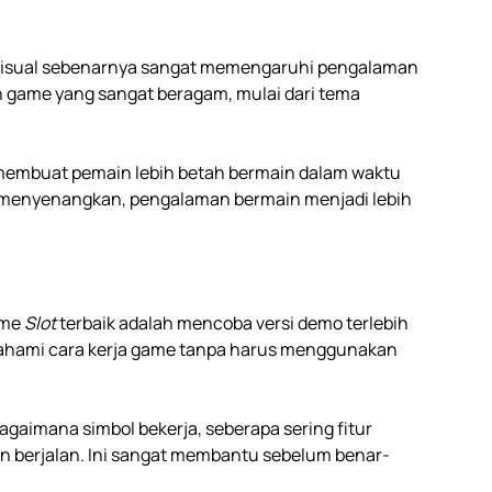
n visual sebenarnya sangat memengaruhi pengalaman
in game yang sangat beragam, mulai dari tema
 membuat pemain lebih betah bermain dalam waktu
sa menyenangkan, pengalaman bermain menjadi lebih
ame
Slot
terbaik adalah mencoba versi demo terlebih
hami cara kerja game tanpa harus menggunakan
aimana simbol bekerja, seberapa sering fitur
 berjalan. Ini sangat membantu sebelum benar-