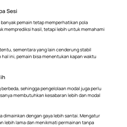
pa Sesi
, banyak pemain tetap memperhatikan pola
uk memprediksi hasil, tetapi lebih untuk memahami
rtentu, sementara yang lain cenderung stabil
hal ini, pemain bisa menentukan kapan waktu
lih
 berbeda, sehingga pengelolaan modal juga perlu
biasanya membutuhkan kesabaran lebih dan modal
sa dimainkan dengan gaya lebih santai. Mengatur
n lebih lama dan menikmati permainan tanpa