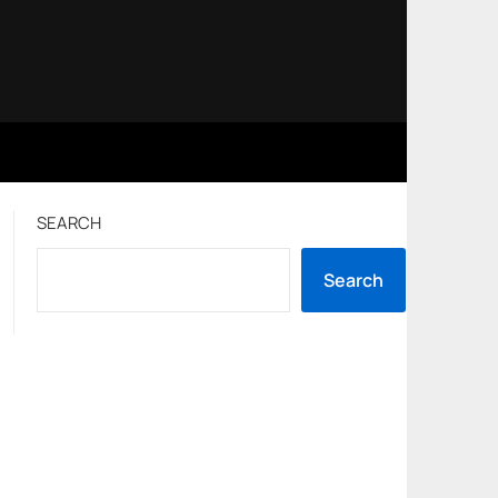
SEARCH
Search