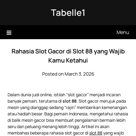
Skip
Tabelle1
to
content
Menu
Rahasia Slot Gacor di Slot 88 yang Wajib
Kamu Ketahui
Posted on March 3, 2026
Dalam dunia judi online, istilah “slot gacor” menjadi incaran
banyak pemain, terutama di
slot 88
. Slot gacor merujuk pada
mesin yang dianggap sedang “rajin” memberikan kemenangan
atau hadiah besar. Bagi pemain Indonesia, mengetahui rahasia
di balik mesin gacor bisa membuat pengalaman bermain lebih
seru dan peluang menang lebih tinggi. Artikel ini akan
membahas beberapa rahasia slot gacor di
slot 88
yang wajib