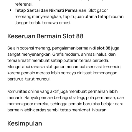
referensi.
Tetap Santai dan Nikmati Permainan
: Slot gacor
memang menyenangkan, tapi tujuan utama tetap hiburan.
Jangan terlalu terbawa emosi.
Keseruan Bermain Slot 88
Selain potensi menang, pengalaman bermain di
slot 88
juga
sangat menyenangkan. Grafis modern, animasi halus, dan
tema kreatif membuat setiap putaran terasa berbeda.
Mengetahui rahasia slot gacor menambah sensasi tersendiri,
karena pemain merasa lebih percaya diri saat kemenangan
berturut-turut muncul.
Komunitas online yang aktif juga membuat permainan lebih
menarik. Banyak pemain berbagi strategi, pola permainan, dan
momen gacor mereka, sehingga pemain baru bisa belajar cara
bermain lebih cerdas sambil tetap menikmati hiburan.
Kesimpulan