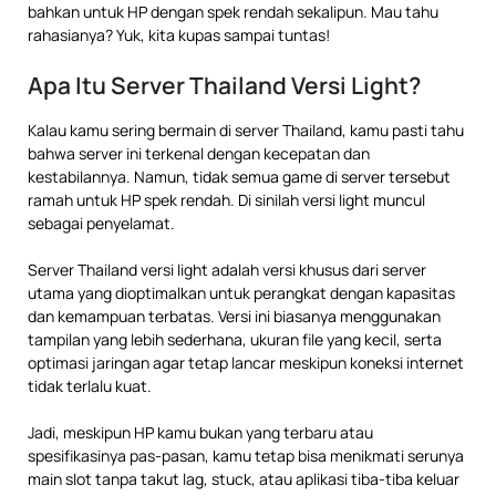
bahkan untuk HP dengan spek rendah sekalipun. Mau tahu
rahasianya? Yuk, kita kupas sampai tuntas!
Apa Itu Server Thailand Versi Light?
Kalau kamu sering bermain di server Thailand, kamu pasti tahu
bahwa server ini terkenal dengan kecepatan dan
kestabilannya. Namun, tidak semua game di server tersebut
ramah untuk HP spek rendah. Di sinilah versi light muncul
sebagai penyelamat.
Server Thailand versi light adalah versi khusus dari server
utama yang dioptimalkan untuk perangkat dengan kapasitas
dan kemampuan terbatas. Versi ini biasanya menggunakan
tampilan yang lebih sederhana, ukuran file yang kecil, serta
optimasi jaringan agar tetap lancar meskipun koneksi internet
tidak terlalu kuat.
Jadi, meskipun HP kamu bukan yang terbaru atau
spesifikasinya pas-pasan, kamu tetap bisa menikmati serunya
main slot tanpa takut lag, stuck, atau aplikasi tiba-tiba keluar