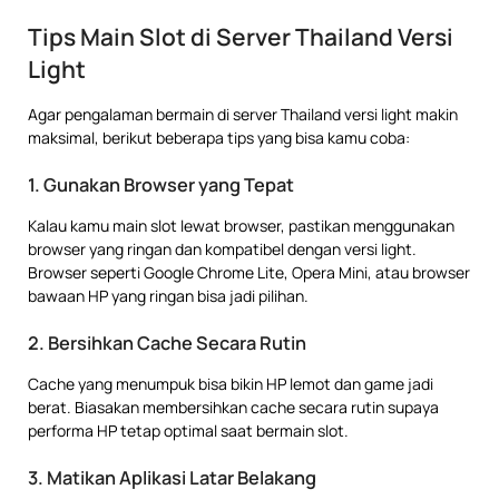
Tips Main Slot di Server Thailand Versi
Light
Agar pengalaman bermain di server Thailand versi light makin
maksimal, berikut beberapa tips yang bisa kamu coba:
1. Gunakan Browser yang Tepat
Kalau kamu main slot lewat browser, pastikan menggunakan
browser yang ringan dan kompatibel dengan versi light.
Browser seperti Google Chrome Lite, Opera Mini, atau browser
bawaan HP yang ringan bisa jadi pilihan.
2. Bersihkan Cache Secara Rutin
Cache yang menumpuk bisa bikin HP lemot dan game jadi
berat. Biasakan membersihkan cache secara rutin supaya
performa HP tetap optimal saat bermain slot.
3. Matikan Aplikasi Latar Belakang