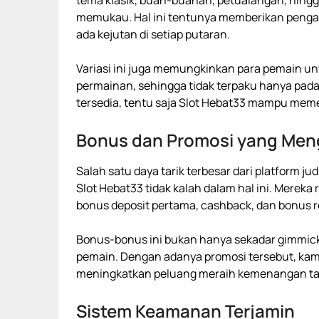
tema klasik, buah-buahan, petualangan, hingg
memukau. Hal ini tentunya memberikan penga
ada kejutan di setiap putaran.
Variasi ini juga memungkinkan para pemain u
permainan, sehingga tidak terpaku hanya pada 
tersedia, tentu saja Slot Hebat33 mampu meme
Bonus dan Promosi yang Me
Salah satu daya tarik terbesar dari platform ju
Slot Hebat33 tidak kalah dalam hal ini. Mereka
bonus deposit pertama, cashback, dan bonus r
Bonus-bonus ini bukan hanya sekadar gimmick
pemain. Dengan adanya promosi tersebut, kam
meningkatkan peluang meraih kemenangan tan
Sistem Keamanan Terjamin