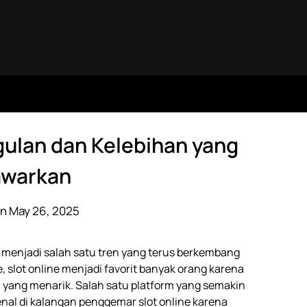
gulan dan Kelebihan yang
awarkan
n May 26, 2025
ine menjadi salah satu tren yang terus berkembang
e, slot online menjadi favorit banyak orang karena
ang menarik. Salah satu platform yang semakin
kenal di kalangan penggemar slot online karena