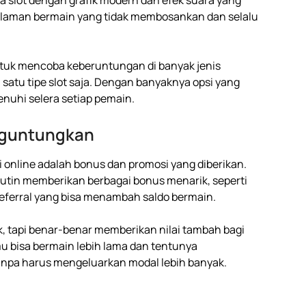
a slot dengan grafik modern dan efek suara yang
laman bermain yang tidak membosankan dan selalu
ntuk mencoba keberuntungan di banyak jenis
satu tipe slot saja. Dengan banyaknya opsi yang
nuhi selera setiap pemain.
nguntungkan
di online adalah bonus dan promosi yang diberikan.
 rutin memberikan berbagai bonus menarik, seperti
eferral yang bisa menambah saldo bermain.
, tapi benar-benar memberikan nilai tambah bagi
u bisa bermain lebih lama dan tentunya
pa harus mengeluarkan modal lebih banyak.