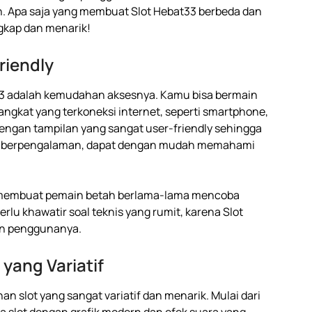
. Apa saja yang membuat Slot Hebat33 berbeda dan
ngkap dan menarik!
riendly
33 adalah kemudahan aksesnya. Kamu bisa bermain
ngkat yang terkoneksi internet, seperti smartphone,
 dengan tampilan yang sangat user-friendly sehingga
ah berpengalaman, dapat dengan mudah memahami
 membuat pemain betah berlama-lama mencoba
perlu khawatir soal teknis yang rumit, karena Slot
n penggunanya.
yang Variatif
 slot yang sangat variatif dan menarik. Mulai dari