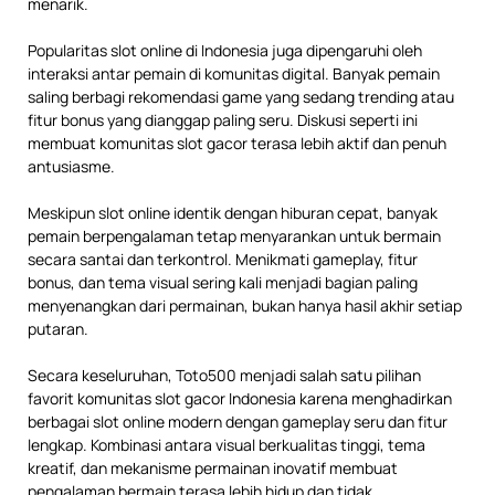
menarik.
Popularitas slot online di Indonesia juga dipengaruhi oleh
interaksi antar pemain di komunitas digital. Banyak pemain
saling berbagi rekomendasi game yang sedang trending atau
fitur bonus yang dianggap paling seru. Diskusi seperti ini
membuat komunitas slot gacor terasa lebih aktif dan penuh
antusiasme.
Meskipun slot online identik dengan hiburan cepat, banyak
pemain berpengalaman tetap menyarankan untuk bermain
secara santai dan terkontrol. Menikmati gameplay, fitur
bonus, dan tema visual sering kali menjadi bagian paling
menyenangkan dari permainan, bukan hanya hasil akhir setiap
putaran.
Secara keseluruhan, Toto500 menjadi salah satu pilihan
favorit komunitas slot gacor Indonesia karena menghadirkan
berbagai slot online modern dengan gameplay seru dan fitur
lengkap. Kombinasi antara visual berkualitas tinggi, tema
kreatif, dan mekanisme permainan inovatif membuat
pengalaman bermain terasa lebih hidup dan tidak