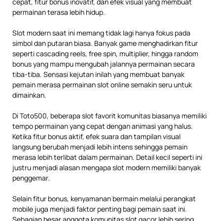
cepat, fitur bonus inovatif, dan efek visual yang membuat
permainan terasa lebih hidup.
Slot modern saat ini memang tidak lagi hanya fokus pada
simbol dan putaran biasa. Banyak game menghadirkan fitur
seperti cascading reels, free spin, multiplier, hingga random
bonus yang mampu mengubah jalannya permainan secara
tiba-tiba. Sensasi kejutan inilah yang membuat banyak
pemain merasa permainan slot online semakin seru untuk
dimainkan.
Di Toto500, beberapa slot favorit komunitas biasanya memiliki
tempo permainan yang cepat dengan animasi yang halus.
Ketika fitur bonus aktif, efek suara dan tampilan visual
langsung berubah menjadi lebih intens sehingga pemain
merasa lebih terlibat dalam permainan. Detail kecil seperti ini
justru menjadi alasan mengapa slot modern memiliki banyak
penggemar.
Selain fitur bonus, kenyamanan bermain melalui perangkat
mobile juga menjadi faktor penting bagi pemain saat ini.
Sebagian besar anggota komunitas slot gacor lebih sering