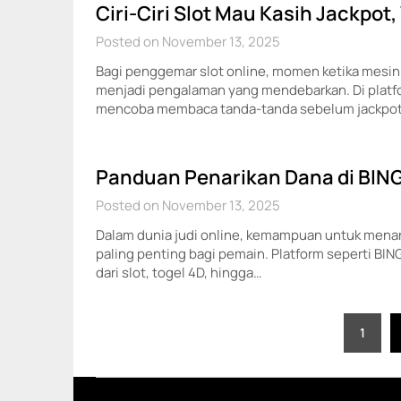
Ciri-Ciri Slot Mau Kasih Jackpot,
Posted on November 13, 2025
Bagi penggemar slot online, momen ketika mesin
menjadi pengalaman yang mendebarkan. Di platfo
mencoba membaca tanda-tanda sebelum jackpot 
Panduan Penarikan Dana di BIN
Posted on November 13, 2025
Dalam dunia judi online, kemampuan untuk menar
paling penting bagi pemain. Platform seperti B
dari slot, togel 4D, hingga…
Posts
1
pagination