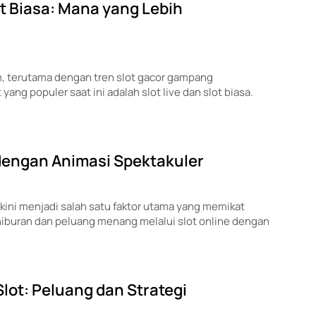
ot Biasa: Mana yang Lebih
am, terutama dengan tren slot gacor gampang
ang populer saat ini adalah slot live dan slot biasa.
dengan Animasi Spektakuler
kini menjadi salah satu faktor utama yang memikat
buran dan peluang menang melalui slot online dengan
lot: Peluang dan Strategi