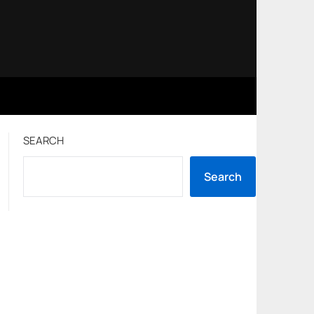
SEARCH
Search