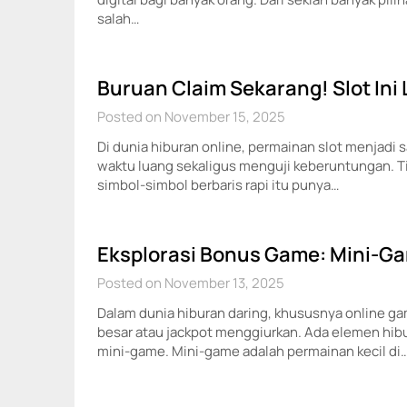
salah…
Buruan Claim Sekarang! Slot Ini 
Posted on November 15, 2025
Di dunia hiburan online, permainan slot menjadi s
waktu luang sekaligus menguji keberuntungan. 
simbol-simbol berbaris rapi itu punya…
Eksplorasi Bonus Game: Mini-Gam
Posted on November 13, 2025
Dalam dunia hiburan daring, khususnya online ga
besar atau jackpot menggiurkan. Ada elemen hi
mini-game. Mini-game adalah permainan kecil di