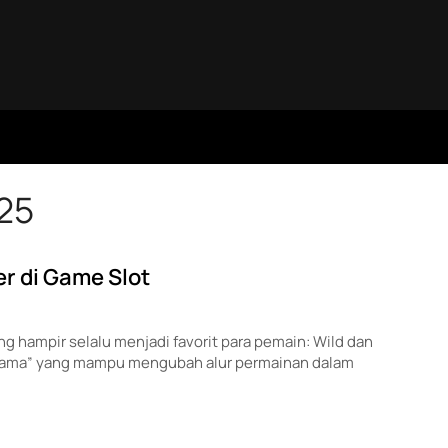
25
r di Game Slot
g hampir selalu menjadi favorit para pemain: Wild dan
utama” yang mampu mengubah alur permainan dalam