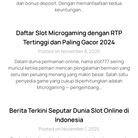
dan bonus deposit. Dengan memanfaatkan kedua
keuntungan…
Daftar Slot Microgaming dengan RTP
Tertinggi dan Paling Gacor 2024
Posted on November 8, 2025
Dalam dunia permainan online, nama slot777 sering
muncul ketika pemain mencari pengalaman bermain yang
seru dan peluang menang yang makin besar. Salah satu
penyedia game yang cukup diperhitungkan adalah
Microgaming — pengembang…
Berita Terkini Seputar Dunia Slot Online di
Indonesia
Posted on November 1, 2025